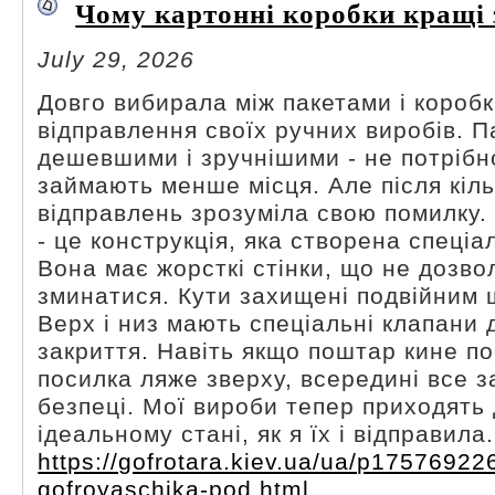
Чому картонні коробки кращі 
July 29, 2026
Довго вибирала між пакетами і короб
відправлення своїх ручних виробів. 
дешевшими і зручнішими - не потрібн
займають менше місця. Але після кіл
відправлень зрозуміла свою помилку.
- це конструкція, яка створена спеціа
Вона має жорсткі стінки, що не дозв
зминатися. Кути захищені подвійним 
Верх і низ мають спеціальні клапани 
закриття. Навіть якщо поштар кине п
посилка ляже зверху, всередині все 
безпеці. Мої вироби тепер приходять д
ідеальному стані, як я їх і відправила.
https://gofrotara.kiev.ua/ua/p175769226
gofroyaschika-pod.html