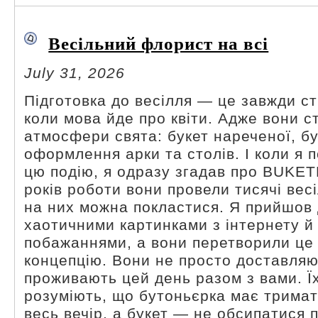
Весільний флорист на всі
July 31, 2026
Підготовка до весілля — це завжди с
коли мова йде про квіти. Адже вони 
атмосфери свята: букет нареченої, б
оформлення арки та столів. І коли я 
цю подію, я одразу згадав про BUKE
років роботи вони провели тисячі весі
на них можна покластися. Я прийшов 
хаотичними картинками з інтернету й
побажаннями, а вони перетворили це 
концепцію. Вони не просто доставляют
проживають цей день разом з вами. Ї
розуміють, що бутоньєрка має тримат
весь вечір, а букет — не обсипатися п