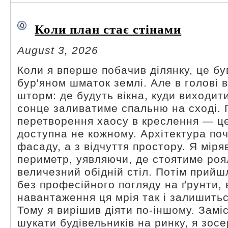
Коли план стає стінами
August 3, 2026
Коли я вперше побачив ділянку, це б
бур'яном шматок землі. Але в голові 
шторм: де будуть вікна, куди виходити
сонце заливатиме спальню на сході.
перетворення хаосу в креслення — це
доступна не кожному. Архітектура по
фасаду, а з відчуття простору. Я міря
периметр, уявляючи, де стоятиме роя
величезний обідній стіл. Потім прийш
без професійного погляду на ґрунти, 
навантаження ця мрія так і залишить
Тому я вирішив діяти по-іншому. Замі
шукати будівельників на ринку, я зос