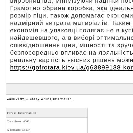
виробництва, мінімізуючи націнки пос
Грамотно обрана коробка, яка ідеальн
розмір піци, також допомагає економ
надмірний витрата матеріалів. Таким
економія на упаковці полягає не в куп
найдешевшого, а в виборі оптимальн
співвідношення ціни, міцності та зруч
безпосередньо впливає на лояльність 
реальну вартість якісних рішень мож
https://gofrotara.kiev.ua/g63899138-kor
Zack Jerry
→
Essay Writing Information
Forum Information
Total Posts: 4065
Moderator:
admin