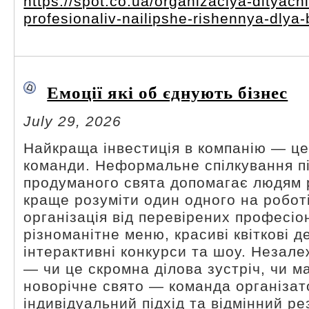
https://spot.co.ua/organizaciya-dityach
profesionaliv-nailipshe-rishennya-dlya-
Емоції які об єднують бізнес
July 29, 2026
Найкраща інвестиція в компанію — це 
команди. Неформальне спілкування пі
продуманого свята допомагає людям 
краще розуміти один одного на роботі
організація від перевірених професіо
різноманітне меню, красиві квіткові де
інтерактивні конкурси та шоу. Незал
— чи це скромна ділова зустріч, чи 
новорічне свято — команда організат
індивідуальний підхід та відмінний ре