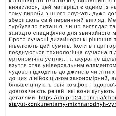
конопляного текстилю у виробництві в
виявилося, цей матеріал є одним із на
тому вироби з нього служать дуже дов
зберігають свій первинний вигляд. М
турбувало питання, чи не виглядає т
занадто специфічно для звичайного м
Проте сучасні дизайнерські рішення 
нівелюють цей сумнів. Коли в парі га
поєднуються технологічна сучасна пі
ергономічна устілка та акуратне щіль
взуття стає універсальним елементо
чудово підходить до джинсів чи літніх
до цих лінійок цілком закономірний, 
більше цінують свій комфорт, здоров'я
довговічність речей, які вони купуют
деталями:
https://dnipro24.com.ua/cho
stayut-konkurentamy-mizhnarodnyh-vyr