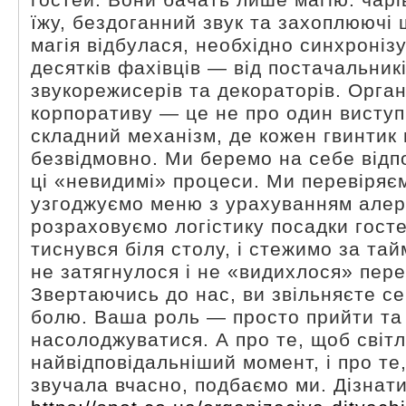
гостей. Вони бачать лише магію: чарі
їжу, бездоганний звук та захоплюючі 
магія відбулася, необхідно синхроніз
десятків фахівців — від постачальникі
звукорежисерів та декораторів. Орган
корпоративу — це не про один виступ
складний механізм, де кожен гвинтик
безвідмовно. Ми беремо на себе відпо
ці «невидимі» процеси. Ми перевіряєм
узгоджуємо меню з урахуванням алергі
розраховуємо логістику посадки госте
тиснувся біля столу, і стежимо за та
не затягнулося і не «видихлося» пер
Звертаючись до нас, ви звільняєте се
болю. Ваша роль — просто прийти та
насолоджуватися. А про те, щоб світл
найвідповідальніший момент, і про те
звучала вчасно, подбаємо ми. Дізнатис