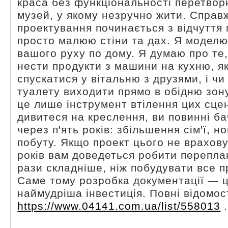
краса без функціональності перетвор
музей, у якому незручно жити. Справ
проектування починається з відчуття 
просто малюю стіни та дах. Я модел
вашого руху по дому. Я думаю про те,
нести продукти з машини на кухню, як
спускатися у вітальню з друзями, і чи
туалету виходити прямо в обідню зон
це лише інструмент втілення цих сцен
дивитеся на креслення, ви повинні ба
через п'ять років: збільшення сім'ї, но
побуту. Якщо проект цього не врахову
років вам доведеться робити перепла
рази складніше, ніж побудувати все п
Саме тому розробка документації — ц
наймудріша інвестиція. Повні відомост
https://www.04141.com.ua/list/558013
.