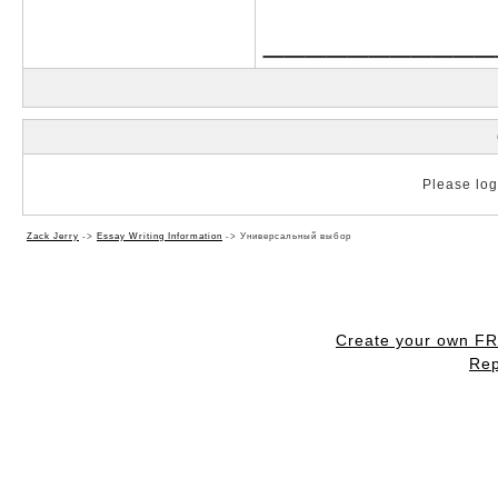
___________
Please log 
Zack Jerry
->
Essay Writing Information
->
Универсальный выбор
Create your own F
Rep