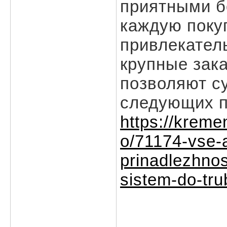
приятными б
каждую поку
привлекател
крупные зак
позволяют с
следующих по
https://krem
o/71174-vse-a
prinadlezhno
sistem-do-tru