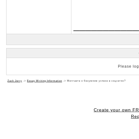
___________
Please log 
Zack Jerry
->
Essay Writing Information
->
Мечтаете о безумном успехе в соцсетях?
Create your own F
Rep