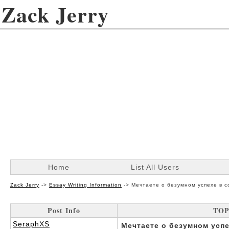
Zack Jerry
Home
List All Users
Zack Jerry
->
Essay Writing Information
->
Мечтаете о безумном успехе в с
Post Info
TOP
SeraphXS
Мечтаете о безумном успе