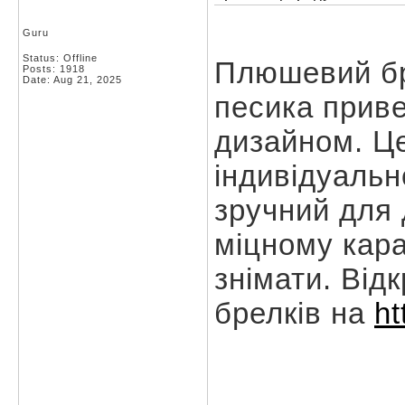
Guru
Status: Offline
Плюшевий бр
Posts: 1918
Date:
Aug 21, 2025
песика прив
дизайном. Це
індивідуальн
зручний для 
міцному кара
знімати. Від
брелків на
ht