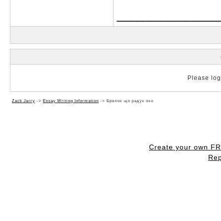
___________
Please log 
Zack Jerry
->
Essay Writing Information
->
Брелок що радує око
Create your own F
Rep